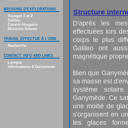
MISSIONS D'EXPLORATIONS
Structure intern
Voyager 1 et 2
Galileo
D'après les me
Cassini-Huygens
Missions futures
effectuées lors des
corps le plus di
TRAVAIL EFFECTUÉ À L'ORB
Recherche
Galileo ont aus
magnétique propre 
CONTACT, INFO AND LINKS
Lexique
Informations & Documents
Bien que Ganymède
sa masse est d'env
système solaire.
Ganymède. Ce sate
une moitié de gla
s'organisent en un
les glaces form