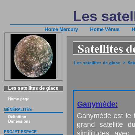
Les satel
Home Mercury
Home Vénus
H
Satellites d
Les satellites de glace
>
Sat
Les satellites de glace
Home page
Ganymède:
GÉNÉRALITÉS
Ganymède est le tr
Définition
Dimensions
grand satellite 
similitudes avec 
PROJET ESPACE