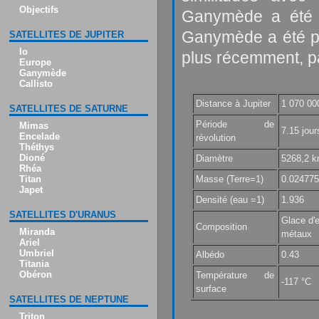
Objectifs
Ganymède a été u
Ganymède a été p
SATELLITES DE JUPITER
Io
plus récemment, p
Europe
Ganymède
Callisto
Distance à Jupiter
1 070 00
SATELLITES DE SATURNE
Période de
Mimas
7.15 jour
Encelade
révolution
Théthys
Dioné
Diamètre
5268,2 
Rhéa
Masse (Terre=1)
0.024775
Titan
Japet
Densité (eau =1)
1.936
SATELLITES D'URANUS
Glace d'
Composition
Miranda
métaux
Ariel
Umbriel
Albédo
0.43
Titania
Obéron
Température de
-117 °C
surface
SATELLITES DE NEPTUNE
Triton